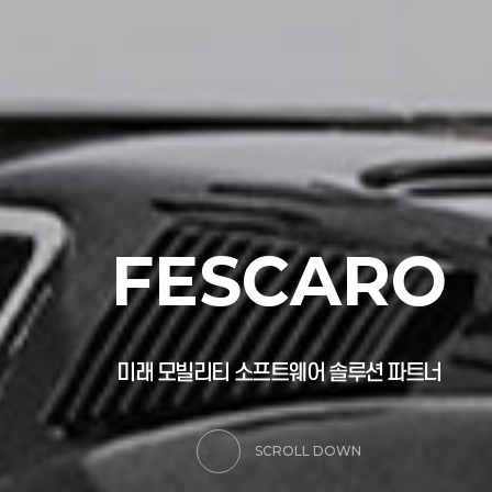
F
E
S
C
A
R
O
미
래
모
빌
리
티
소
프
트
웨
어
솔
루
션
파
트
너
SCROLL DOWN