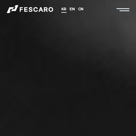
KR
EN
CN