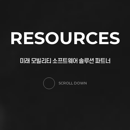
R
E
S
O
U
R
C
E
S
미
래
모
빌
리
티
소
프
트
웨
어
솔
루
션
파
트
너
SCROLL DOWN