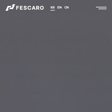
KR
EN
CN