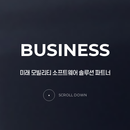
B
U
S
I
N
E
S
S
미
래
모
빌
리
티
소
프
트
웨
어
솔
루
션
파
트
너
SCROLL DOWN