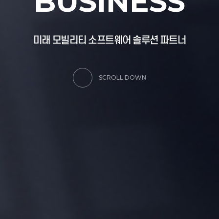
B
U
S
I
N
E
S
S
미
래
모
빌
리
티
소
프
트
웨
어
솔
루
션
파
트
너
SCROLL DOWN