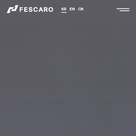
KR
EN
CN